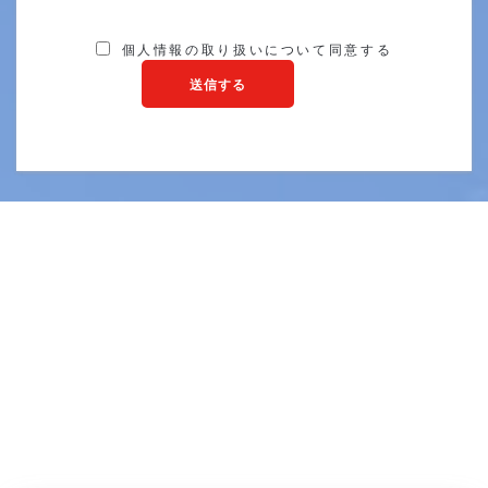
個人情報の取り扱いについて同意する
送信する
"送信"]
インターン
新しいことにチャレンジする向上心。粘り強くあ
きらめない気持ち。
を持った人材を募集しています！
プログラミング初心者も大歓迎！一から丁寧に教
えます