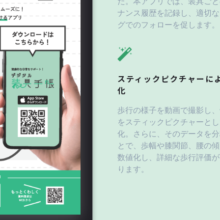
た。本アプリでは、装具ごと
ナンス履歴を記録し、適切な
グでのフォローを促します。
スティックピクチャーに
化
歩行の様子を動画で撮影し、
をスティックピクチャーとし
化。さらに、そのデータを分
とで、歩幅や膝関節、腰の傾
数値化し、詳細な歩行評価が
ります。