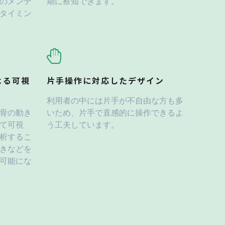
のメンテ
期に察知できます。
タイミン
よる可視
片手操作に対応したデザイン
利用者の中には片手が不自由な方も多
骨の動き
いため、片手で直感的に操作できるよ
て可視
う工夫しています。
析するこ
きなどを
可能にな