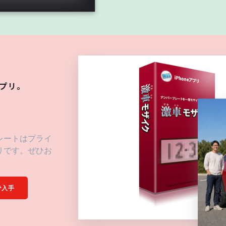
プリ。
3
レートはプライ
リです。ぜひお
yで入手