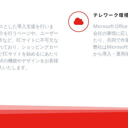
テレワーク環
ースとした導入支援を行いま
Microsoft 
紹介を行うページや、ユーザー
会社の事情に応
作など、ECサイトに不可欠な
たり、共同で作
されており、ショッピングカー
弊社はMicrosof
どECサイトを始めるにあたり
から導入・運用
BEの機能やデザインをお客様
入いたします。