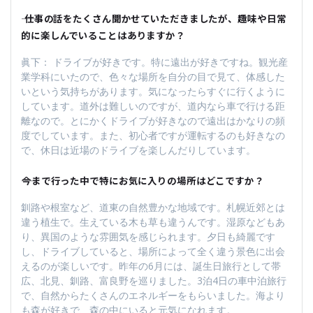
―― 仕事の話をたくさん聞かせていただきましたが、趣味や日常
的に楽しんでいることはありますか？
眞下： ドライブが好きです。特に遠出が好きですね。観光産
業学科にいたので、色々な場所を自分の目で見て、体感した
いという気持ちがあります。気になったらすぐに行くように
しています。道外は難しいのですが、道内なら車で行ける距
離なので。とにかくドライブが好きなので遠出はかなりの頻
度でしています。また、初心者ですが運転するのも好きなの
で、休日は近場のドライブを楽しんだりしています。
――今まで行った中で特にお気に入りの場所はどこですか？
釧路や根室など、道東の自然豊かな地域です。札幌近郊とは
違う植生で。生えている木も草も違うんです。湿原などもあ
り、異国のような雰囲気を感じられます。夕日も綺麗です
し、ドライブしていると、場所によって全く違う景色に出会
えるのが楽しいです。昨年の6月には、誕生日旅行として帯
広、北見、釧路、富良野を巡りました。3泊4日の車中泊旅行
で、自然からたくさんのエネルギーをもらいました。海より
も森が好きで、森の中にいると元気になれます。