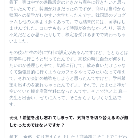
眞下：実は中学の進路設定のときから商科に行きたいと思っ
ていたんです。韓国が好きだったのですが、商科は当時から
韓国への留学がしやすい大学だったんです。韓国語のプログ
ラムも他の大学より多くあって。でも結果的には、留学はし
ませんでした。コロナもあって時期が合わなかったり、実力
不足だなとか思ったりして、検定を受けるまでで終わっちゃ
いました。
その後2年生の時に学科の設定があるんですけど、もともとは
商学科に行こうと思ってたんです。高校の時に自分が何をし
たいのか整理した中で、気軽に行けて、飲み食いだけじゃな
くて勉強目的に行くようなカフェをやってみたいなって考え
て。それで会計の勉強をしようと思ったんですけど、学科希
望を出すのを忘れちゃったんですよ。それで、たまたま枠が
空いていた観光産業学科になったんです。そこで池ノ上 真一
先生と出会い、ゼミに入って、そこからまちづくり生活で
す。
――ええ！希望を出し忘れてしまって、気持ちを切り替えるのが難
しかったのではないですか？
眞下： 全然、切り替えられました！商学科にそこまでこだわ