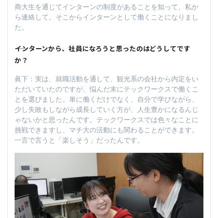
商大生を通じてインターンの制度があることを知って、私か
ら連絡して。そこからインターンとして働くことになりまし
た。
――インターンから、社員になろうと思ったのはどうしてです
か？
眞下：実は、就職活動を通して、観光系の会社から内定をい
ただいていたのですが、悩んだ末にテックワークスで働くこ
とを選びました。単に働くだけでなく、自分で学びながら、
少し失敗もしながら成長していく方が、人生豊かになるんじ
ゃないかと思ったんです。テックワークスでは色々なことに
挑戦できますし、マチ大の活動にも関わることができます。
一言で言うと「楽しそう」だったんです。