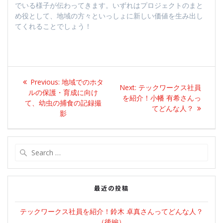
でいる様子が伝わってきます。いずれはプロジェクトのまと
め役として、地域の方々といっしょに新しい価値を生み出し
てくれることでしょう！
投
Previous
Previous:
地域でのホタ
Next
Next:
テックワークス社員
稿
post:
ルの保護・育成に向け
post:
を紹介！小幡 有希さんっ
て、幼虫の捕食の記録撮
てどんな人？
ナ
影
ビ
Search
ゲ
for:
ー
最近の投稿
シ
テックワークス社員を紹介！鈴木 卓真さんってどんな人？
ョ
（後編）