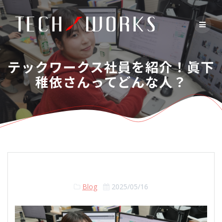
Skip
to
content
テックワークス社員を紹介！眞下
稚依さんってどんな人？
Blog
2025/05/16