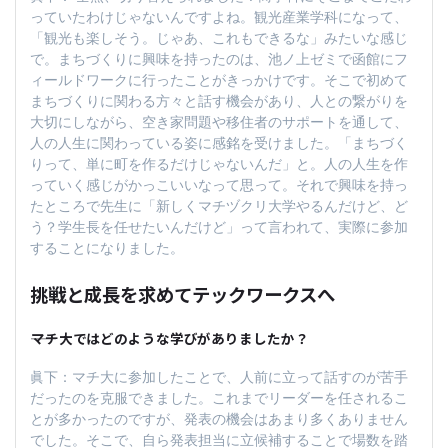
っていたわけじゃないんですよね。観光産業学科になって、
「観光も楽しそう。じゃあ、これもできるな」みたいな感じ
で。まちづくりに興味を持ったのは、池ノ上ゼミで函館にフ
ィールドワークに行ったことがきっかけです。そこで初めて
まちづくりに関わる方々と話す機会があり、人との繋がりを
大切にしながら、空き家問題や移住者のサポートを通して、
人の人生に関わっている姿に感銘を受けました。「まちづく
りって、単に町を作るだけじゃないんだ」と。人の人生を作
っていく感じがかっこいいなって思って。それで興味を持っ
たところで先生に「新しくマチヅクリ大学やるんだけど、ど
う？学生長を任せたいんだけど」って言われて、実際に参加
することになりました。
挑戦と成長を求めてテックワークスへ
――マチ大ではどのような学びがありましたか？
眞下：マチ大に参加したことで、人前に立って話すのが苦手
だったのを克服できました。これまでリーダーを任されるこ
とが多かったのですが、発表の機会はあまり多くありません
でした。そこで、自ら発表担当に立候補することで場数を踏