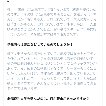
か？
眞下： 出身は北広島です。2歳くらいまでは神奈川県にいた
のですが、その後は北広島市で育ちました。友達からは「マ
カチ」とか「ちいちゃん」と呼ばれていて、大人の方々から
は「まっかちゃん」と呼ばれています。小さい時は、一人遊
びやおままごとが好きでした。習い事でスキーとプールに行
っていたので、体を動かすのは今でも好きです。
――学生時代は部活などしていたのでしょうか？
眞下：中学から卓球をやっていて、高校では女子キャプテン
を任されていました。男女卓球部の中に男子の部長がいて、
その中に副部長みたいなポジションとして女子キャプテンが
あって。まとめるのは得意じゃなくて、リーダーらしくはな
いかもしれないけど、見守るのは得意で。困っている人がい
たら「どうした？」「ちょっとこうしてみたら？」とかは結
構言うタイプです。みんながどういう様子かを俯瞰して見る
タイプではあります。
――北海商科大学を選んだのは、何か理由があったですか？