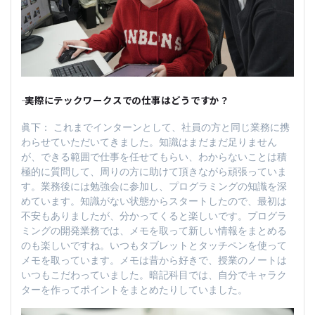
―― 実際にテックワークスでの仕事はどうですか？
眞下： これまでインターンとして、社員の方と同じ業務に携
わらせていただいてきました。知識はまだまだ足りません
が、できる範囲で仕事を任せてもらい、わからないことは積
極的に質問して、周りの方に助けて頂きながら頑張っていま
す。業務後には勉強会に参加し、プログラミングの知識を深
めています。知識がない状態からスタートしたので、最初は
不安もありましたが、分かってくると楽しいです。プログラ
ミングの開発業務では、メモを取って新しい情報をまとめる
のも楽しいですね。いつもタブレットとタッチペンを使って
メモを取っています。メモは昔から好きで、授業のノートは
いつもこだわっていました。暗記科目では、自分でキャラク
ターを作ってポイントをまとめたりしていました。