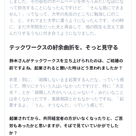
しました。その会社のホームページを作ろうみたいな話にな
って担当することになったんですけど、「そんな急にできま
せん！」ってなって。大学の先生のところに勉強しに行こ
う、と。それでまた大学に通うようになったんです。その時
に、まだ大学院生だった夫と再会して、他の院生も交えて遊
んだりするうちに付き合うようになりました。
テックワークスの紆余曲折を、そっと見守る
――鈴木さんがテックワークスを立ち上げられたのは、ご結婚の
前ですよね。起業されると聞いた時はどう思われましたか？
衣里：別に、「就職しないまま起業するんだな」っていう感
じで。周りにそういう人はいなかったですけど、特に「大丈
夫？」とか「就職した方がいいんじゃない？」みたいなこと
は全くなかったです。進路相談とかもなかったですね。「起
業するよ」「うん、そうなんだ」っていう感じで。
――起業されてから、共同経営者の方がいなくなったりと、ご苦
労もあったかと思いますが、そばで見ていていかがでした
か？