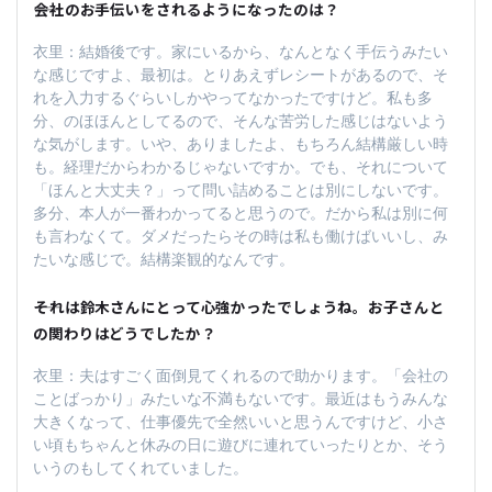
――会社のお手伝いをされるようになったのは？
衣里：結婚後です。家にいるから、なんとなく手伝うみたい
な感じですよ、最初は。とりあえずレシートがあるので、そ
れを入力するぐらいしかやってなかったですけど。私も多
分、のほほんとしてるので、そんな苦労した感じはないよう
な気がします。いや、ありましたよ、もちろん結構厳しい時
も。経理だからわかるじゃないですか。でも、それについて
「ほんと大丈夫？」って問い詰めることは別にしないです。
多分、本人が一番わかってると思うので。だから私は別に何
も言わなくて。ダメだったらその時は私も働けばいいし、み
たいな感じで。結構楽観的なんです。
――それは鈴木さんにとって心強かったでしょうね。お子さんと
の関わりはどうでしたか？
衣里：夫はすごく面倒見てくれるので助かります。「会社の
ことばっかり」みたいな不満もないです。最近はもうみんな
大きくなって、仕事優先で全然いいと思うんですけど、小さ
い頃もちゃんと休みの日に遊びに連れていったりとか、そう
いうのもしてくれていました。