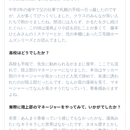
中学2年の途中で父の仕事で札幌の手稲へ引っ越したのです
が、人が多くてびっくりしました。クラスのみんなが良い人
たちで助かりましたね。部活には入らず、かるたを少し続け
たぐらい。この頃は漫画より小説を読むことが多くて、藤本
ひとみさんのミステリーとか、兄の本棚にあった三毛猫ホー
ムズシリーズとか読んでました。
――高校はどうでしたか？
高校も手稲で、先生に勧められるがままに進学。ここでも流
れで、陸上部のマネージャーになりました。本当はサッカー
部のマネージャーが良かったけど人気で諦めて、友達に誘わ
れたのが陸上部だったんです。なんか昔の漫画を見て、マネ
ージャーってなんか良さそうだなっていう。青春感あります
よね。
――実際に陸上部のマネージャーをやってみて、いかがでしたか？
衣里：あんまり青春っていう感じでもなかったかな。漫画み
たいなキラキラした世界はなかったです。タオル渡すとかし