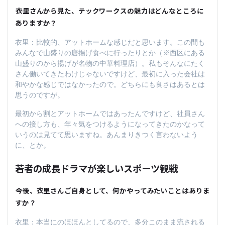
――衣里さんから見た、テックワークスの魅力はどんなところに
ありますか？
衣里：比較的、アットホームな感じだと思います。この間も
みんなで山盛りの唐揚げ食べに行ったりとか（※西区にある
山盛りのから揚げが名物の中華料理店）。私もそんなにたく
さん働いてきたわけじゃないですけど、最初に入った会社は
和やかな感じではなかったので。どちらにも良さはあるとは
思うのですが。
最初から割とアットホームではあったんですけど、社員さん
への接し方も、年々気をつけるようになってきたのかなって
いうのは見てて思いますね。あんまりきつく言わないよう
に、とか。
若者の成長ドラマが楽しいスポーツ観戦
――今後、衣里さんご自身として、何かやってみたいことはありま
すか？
衣里：本当にのほほんとしてるので、多分このまま流される