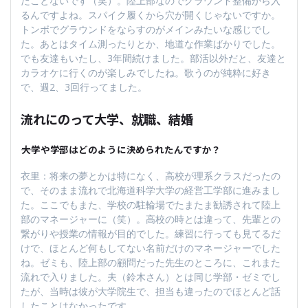
たことないです（笑）。陸上部なのでグラウンド整備から入
るんですよね。スパイク履くから穴が開くじゃないですか。
トンボでグラウンドをならすのがメインみたいな感じでし
た。あとはタイム測ったりとか、地道な作業ばかりでした。
でも友達もいたし、3年間続けました。部活以外だと、友達と
カラオケに行くのが楽しみでしたね。歌うのが純粋に好き
で、週2、3回行ってました。
流れにのって大学、就職、結婚
――大学や学部はどのように決められたんですか？
衣里：将来の夢とかは特になく、高校が理系クラスだったの
で、そのまま流れで北海道科学大学の経営工学部に進みまし
た。ここでもまた、学校の駐輪場でたまたま勧誘されて陸上
部のマネージャーに（笑）。高校の時とは違って、先輩との
繋がりや授業の情報が目的でした。練習に行っても見てるだ
けで、ほとんど何もしてない名前だけのマネージャーでした
ね。ゼミも、陸上部の顧問だった先生のところに、これまた
流れで入りました。夫（鈴木さん）とは同じ学部・ゼミでし
たが、当時は彼が大学院生で、担当も違ったのでほとんど話
したことはなかったです。