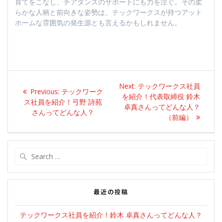
育てをこなし、チアダンスのサポートにも力を注ぐ。その柔
らかな人柄と前向きな姿勢は、テックワークスが持つアット
ホームな雰囲気の発生源とも言えるかもしれません。
投
Next
Next:
テックワークス社員
Previous
Previous:
テックワーク
稿
post:
を紹介！代表取締役 鈴木
post:
ス社員を紹介！弓野 詩苑
卓真さんってどんな人？
さんってどんな人？
ナ
（前編）
ビ
Search
ゲ
for:
ー
最近の投稿
シ
テックワークス社員を紹介！鈴木 卓真さんってどんな人？