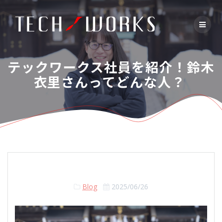
Skip
to
content
テックワークス社員を紹介！鈴木
衣里さんってどんな人？
Blog
2025/06/26