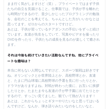
まま行く気がしますけど（笑）。プライベートではまず子供
たちの自立を見届けること。仕事面では、子供が手を離れた
ら時間ができるので、昔少しかじったプログラミングの勉強
を、会社のことを考えても、ちゃんとした方がいいかなとは
思ってます。ゼロからのスタートですけど。
あとは、子供が習っているチアダンスの手伝いをずっと続け
ています。友達が先生をしていて、写真やビデオを撮ったり
DVDを作ったり。子供たちの成長を見るのが楽しくて癒され
ます。
――それは今後も続けていきたい活動なんですね。他にプライベ
ートな趣味は？
本当に何もない人間なんですけど、スポーツ観戦は好きです
ね。オリンピックとか世界陸上とか、高校野球とか。友達
と、たまに円山球場に高校野球の予選を見に行ったりとか。
ドラマがありますよね。対戦が終わった後に、お互いに挨拶
したりとか。たまたま今も友達の子が甲子園に出てたりとか
するので、すっごい見てました。観ていて熱が入ります！
あとは、これからちょっとギターやりたいなと思ってはいる
んですけど。なんか、弾き語りみたいなのをしたいなと。