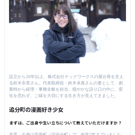
設立から20年以上、株式会社テックワークスの屋台骨を支え
る鈴木衣里さん。代表取締役・鈴木卓真さんの妻として、創
業時から経理・事務全般を担当。穏やかな語り口の中に、変
化を恐れず、ご縁を大切にする生き方が見えてきました。
追分町の漫画好き少女
――まずは、ご出身や生い立ちについて教えていただけますか？
衣里：出身は安平町（旧追分町）で、中学2年までいました。