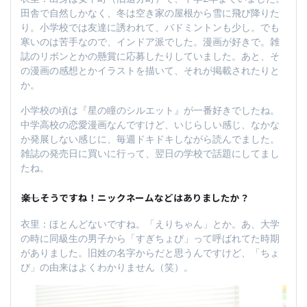
田舎で自然しかなく、冬は空き家の屋根から雪に飛び降りた
り。小学校では友達に誘われて、バドミントンも少し。でも
寒いのは苦手なので、インドア派でした。漫画が好きで。雑
誌のリボンとかの懸賞に応募したりしていました。あと、そ
の漫画の感想とかイラストを描いて、それが掲載されたりと
か。
小学校の頃は『星の瞳のシルエット』が一番好きでしたね。
中学高校の恋愛漫画なんですけど、いじらしい感じ、なかな
か発展しない感じに、毎週ドキドキしながら読んでました。
雑誌の発売日に買いに行って、翌日の学校で話題にしてまし
たね。
――楽しそうですね！ニックネームなどはありましたか？
衣里：ほとんどないですね。「えりちゃん」とか。あ、大学
の時に同級生の男子から「すぎちょび」って呼ばれてた時期
がありました。旧姓の名字からだと思うんですけど、「ちょ
び」の由来はよくわかりません（笑）。